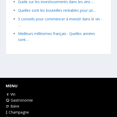
Guide sur les investissements dans les vins :…
Quelles sont les bouteilles rentables pour un…
5 conseils pour commencer à investir dans le vin -
…
Meilleurs millésimes français : Quelles années
sont…
MENU
🍷 Vin
😋 Gastronomie
🍺 Bière
🍾 Champagne